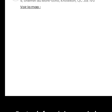
9, chemin du Mont-Écho, Knowlton, QC J0E 1V0
Voir la map ›