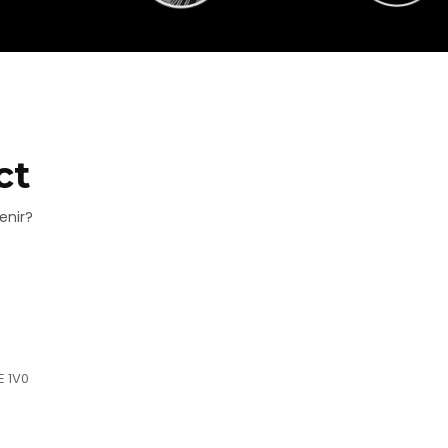
ct
enir?
E 1V0