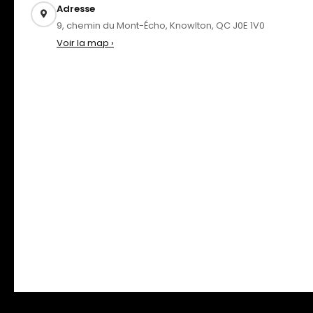
Adresse
9, chemin du Mont-Écho, Knowlton, QC J0E 1V0
Voir la map ›