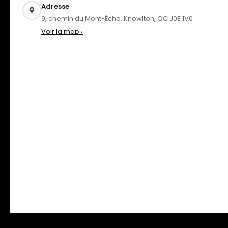
Adresse
9, chemin du Mont-Écho, Knowlton, QC J0E 1V0
Voir la map ›