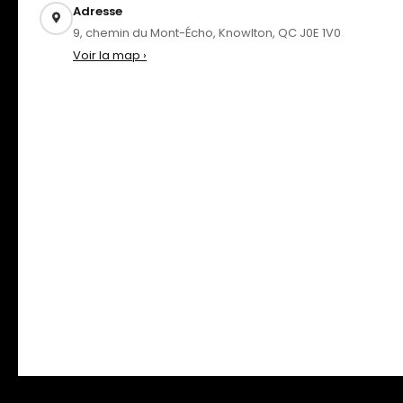
Adresse
9, chemin du Mont-Écho, Knowlton, QC J0E 1V0
Voir la map ›