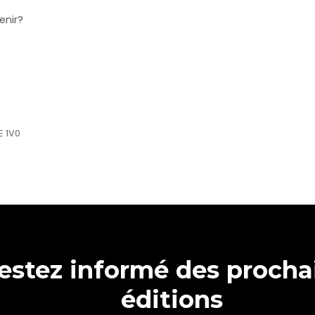
enir?
E 1V0
estez informé des procha
éditions