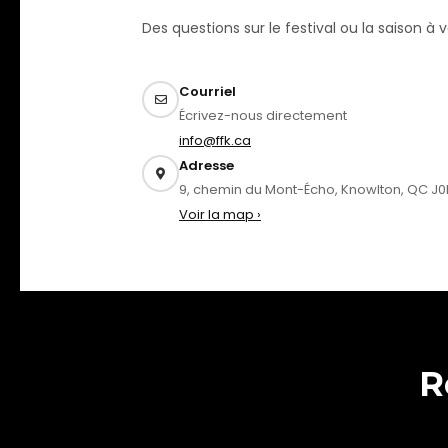
Des questions sur le festival ou la saison à v
Courriel
Écrivez-nous directement
info@ffk.ca
Adresse
9, chemin du Mont-Écho, Knowlton, QC J0
Voir la map ›
R