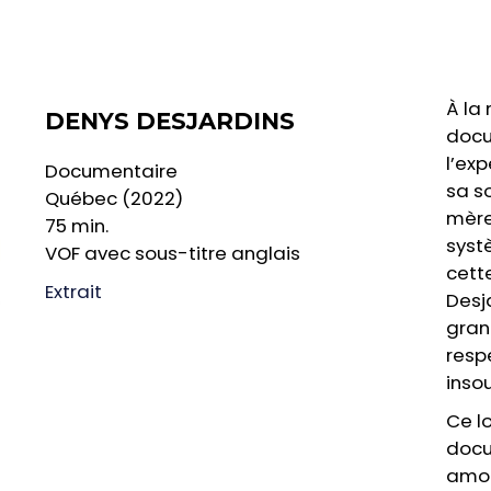
À la 
DENYS DESJARDINS
docu
l’ex
Documentaire
sa s
Québec (2022)
mère
75 min.
syst
VOF avec sous-titre anglais
cett
Extrait
Desj
gran
resp
inso
Ce l
docu
amor