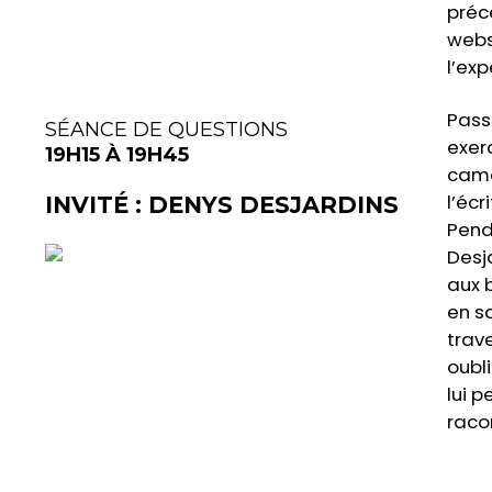
préc
websé
l’ex
Pass
SÉANCE DE QUESTIONS
exer
19H15 À 19H45
camé
l’écr
INVITÉ :
DENYS DESJARDINS
Pend
Desj
aux 
en s
trav
oubl
lui p
racon