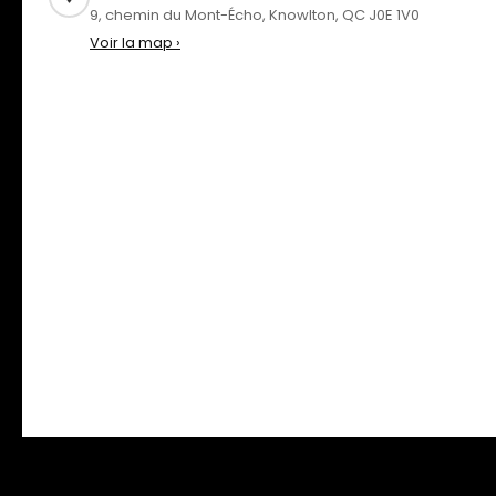
9, chemin du Mont-Écho, Knowlton, QC J0E 1V0
Voir la map ›